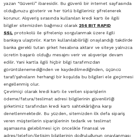
yazan “Güvenli” ibaresidir. Bu güvenli bir internet sayfasında
olduğunuzu gösterir ve her türlü bilgileriniz şifrelenerek
korunur. Alışveriş sırasında kullanılan kredi kartı ile ilgili
bilgiler sitemizden bağımsız olarak
256 BIT RAPID
SSL
protokolü ile şifrelenip sorgulanmak üzere ilgili
bankaya ulaştırılır. Kartın kullanılabilirliği onaylandığı takdirde
banka gerekli tutarı şirket hesabına aktarır ve siteye yalnızca
ücretin başarılı olduğu mesajını verir ve alışverişe devam
edilir. Yani kartla ilgili hiçbir bilgi tarafımızdan
görüntülenemediğinden ve kaydedilmediğinden, üçüncü
taraf/şahısların herhangi bir koşulda bu bilgileri ele geçirmesi
engellenmiş olur.
Çevrimiçi olarak kredi kartı ile verilen siparişlerin
ödeme/fatura/teslimat adresi bilgilerinin güvenilirliği
şirketimiz tarafından kredi kartı sahtekârlığına karşı
denetlenmektedir. Bu yüzden, sitemizden ilk defa sipariş
veren müşterilerin siparişlerinin tedarik ve teslimat
aşamasına gelebilmesi için öncelikle finansal ve
adres/telefon/iletişim bilgilerinin doğruluğunun onaylanması